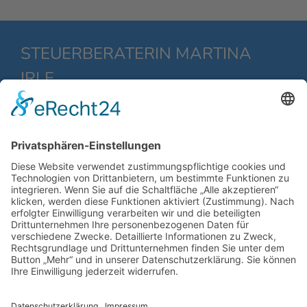
STEUERBERATERIN MARTINA
IRLE
Traute-Lafrenz-Str. 167
22297 Hamburg
Deutschland
+49 4034 5555
+49 40348 0220
info@stb-irle.de
Kontakt
Datenschutz
Impressum