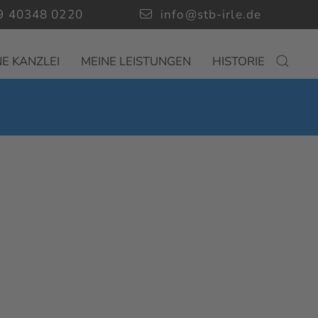
9 40348 0220
info@stb-irle.de
E KANZLEI
MEINE LEISTUNGEN
HISTORIE