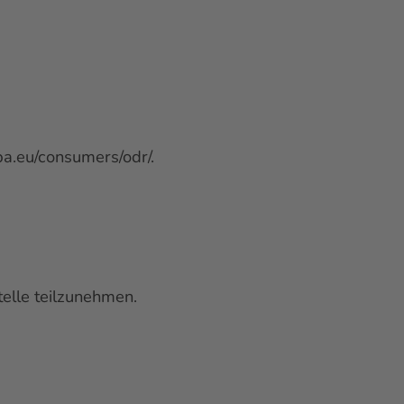
opa.eu/consumers/odr/
.
telle teilzunehmen.