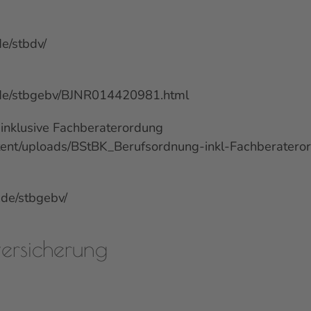
e/stbdv/
t.de/stbgebv/BJNR014420981.html
nklusive Fachberaterordung
tent/uploads/BStBK_Berufsordnung-inkl-Fachberatero
.de/stbgebv/
versicherung